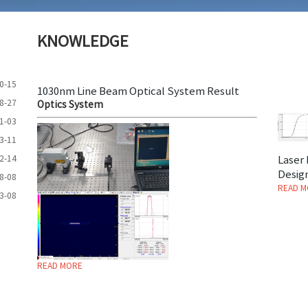
KNOWLEDGE
0-15
1030nm Line Beam Optical System Result
8-27
Optics System
1-03
3-11
2-14
Laser
Desig
8-08
READ M
3-08
READ MORE