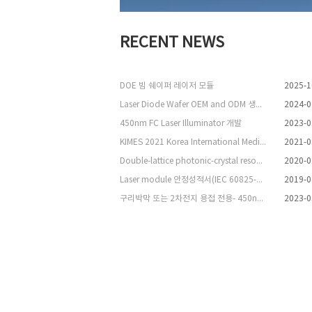
RECENT NEWS
DOE 빔 쉐이퍼 레이저 모듈
2025-1
Laser Diode Wafer OEM and ODM 생산 협약
2024-0
450nm FC Laser Illuminator 개발
2023-0
KIMES 2021 Korea International Medical & Hospital Equipment Show 참여
2021-0
Double-lattice photonic-crystal resonators enabling high-brightness semiconductor lasers with symmetric narrow-divergence beams
2020-0
Laser module 안정성적서(IEC 60825-1) Class 1 갱신 완료
2019-0
구리박막 또는 2차전지 용접 전용- 450nm 13W, 20W 파이버 레이저 출시
2023-0