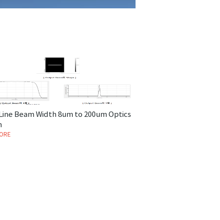
 Line Beam Width 8um to 200um Optics
n
ORE